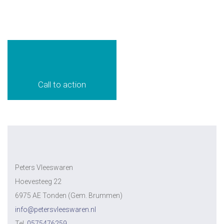
Call to action
Peters Vleeswaren
Hoevesteeg 22
6975 AE Tonden (Gem. Brummen)
info@petersvleeswaren.nl
Tel.
0575476259